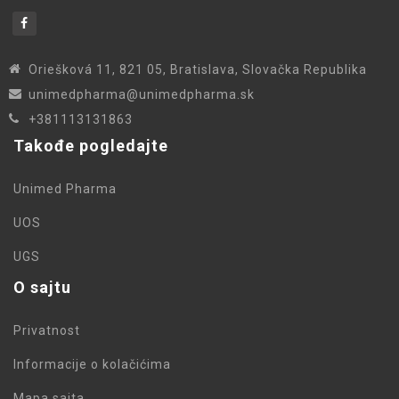
Oriešková 11, 821 05, Bratislava, Slovačka Republika
unimedpharma@unimedpharma.sk
+381113131863
Takođe pogledajte
Unimed Pharma
UOS
UGS
O sajtu
Privatnost
Informacije o kolačićima
Mapa sajta