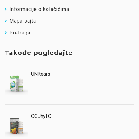
Informacije o kolačićima
Mapa sajta
Pretraga
Takođe pogledajte
UNItears
OCUhyl C